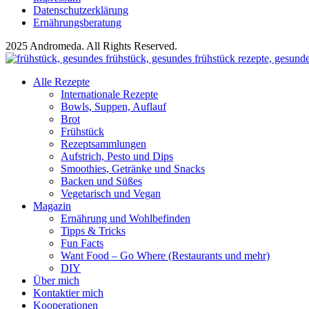
Datenschutzerklärung
Ernährungsberatung
2025 Andromeda. All Rights Reserved.
Alle Rezepte
Internationale Rezepte
Bowls, Suppen, Auflauf
Brot
Frühstück
Rezeptsammlungen
Aufstrich, Pesto und Dips
Smoothies, Getränke und Snacks
Backen und Süßes
Vegetarisch und Vegan
Magazin
Ernährung und Wohlbefinden
Tipps & Tricks
Fun Facts
Want Food – Go Where (Restaurants und mehr)
DIY
Über mich
Kontaktier mich
Kooperationen