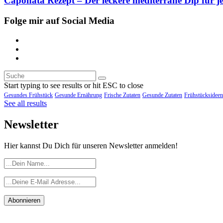
Caponata Rezept – Der leckere mediterrane Dip für j
Folge mir auf Social Media
Start typing to see results or hit ESC to close
Gesundes Frühstück
Gesunde Ernährung
Frische Zutaten
Gesunde Zutaten
Frühstücksideen
See all results
Newsletter
Hier kannst Du Dich für unseren Newsletter anmelden!
Abonnieren