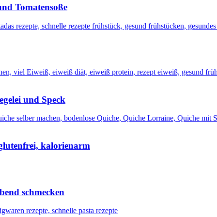
 und Tomatensoße
egelei und Speck
lutenfrei, kalorienarm
Abend schmecken