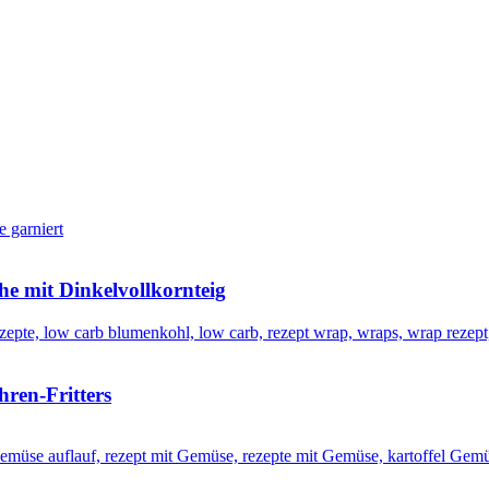
he mit Dinkelvollkornteig
ren-Fritters