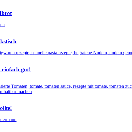
dbrot
kstisch
 einfach gut!
llte!