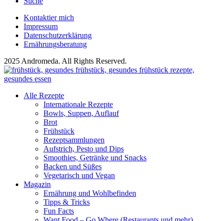
Suche
Kontaktier mich
Impressum
Datenschutzerklärung
Ernährungsberatung
2025 Andromeda. All Rights Reserved.
Alle Rezepte
Internationale Rezepte
Bowls, Suppen, Auflauf
Brot
Frühstück
Rezeptsammlungen
Aufstrich, Pesto und Dips
Smoothies, Getränke und Snacks
Backen und Süßes
Vegetarisch und Vegan
Magazin
Ernährung und Wohlbefinden
Tipps & Tricks
Fun Facts
Want Food – Go Where (Restaurants und mehr)