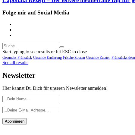
Caponata Rezept – Der leckere mediterrane Dip für j
Folge mir auf Social Media
Start typing to see results or hit ESC to close
Gesundes Frühstück
Gesunde Ernährung
Frische Zutaten
Gesunde Zutaten
Frühstücksideen
See all results
Newsletter
Hier kannst Du Dich für unseren Newsletter anmelden!
Abonnieren