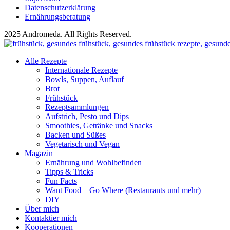
Datenschutzerklärung
Ernährungsberatung
2025 Andromeda. All Rights Reserved.
Alle Rezepte
Internationale Rezepte
Bowls, Suppen, Auflauf
Brot
Frühstück
Rezeptsammlungen
Aufstrich, Pesto und Dips
Smoothies, Getränke und Snacks
Backen und Süßes
Vegetarisch und Vegan
Magazin
Ernährung und Wohlbefinden
Tipps & Tricks
Fun Facts
Want Food – Go Where (Restaurants und mehr)
DIY
Über mich
Kontaktier mich
Kooperationen