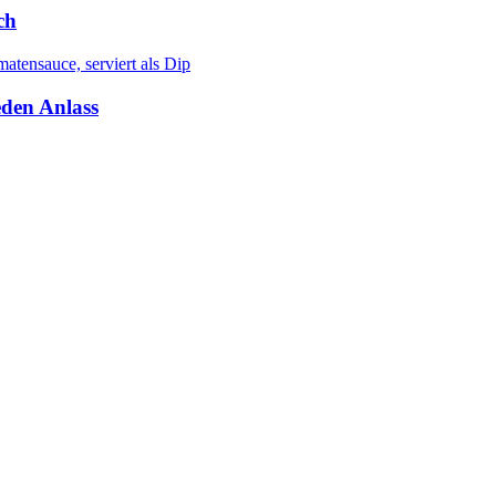
ch
eden Anlass