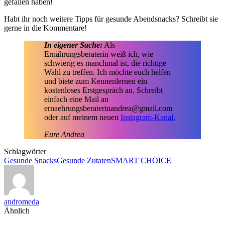
gefallen haben!
Habt ihr noch weitere Tipps für gesunde Abendsnacks? Schreibt sie
gerne in die Kommentare!
In eigener Sache:
Als
Ernährungsberaterin weiß ich, wie
schwierig es manchmal ist, die richtige
Wahl zu treffen. Ich möchte euch helfen
und biete zum Kennenlernen ein
kostenloses Erstgespräch an. Schreibt
einfach eine Mail an
ernaehrungsberaterinandrea@gmail.com
oder auf meinem neuen
Instagram-Kanal.
Eure Andrea
Schlagwörter
Gesunde Snacks
Gesunde Zutaten
SMART CHOICE
andromeda
Ähnlich