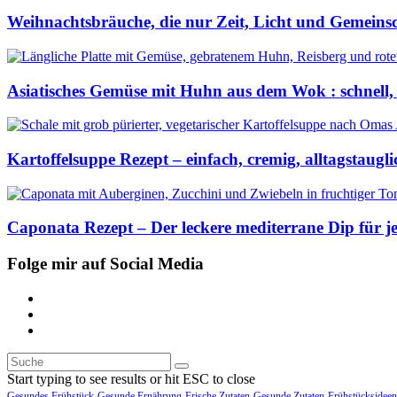
Weihnachtsbräuche, die nur Zeit, Licht und Gemeins
Asiatisches Gemüse mit Huhn aus dem Wok : schnell,
Kartoffelsuppe Rezept – einfach, cremig, alltagstaugli
Caponata Rezept – Der leckere mediterrane Dip für j
Folge mir auf Social Media
Start typing to see results or hit ESC to close
Gesundes Frühstück
Gesunde Ernährung
Frische Zutaten
Gesunde Zutaten
Frühstücksideen