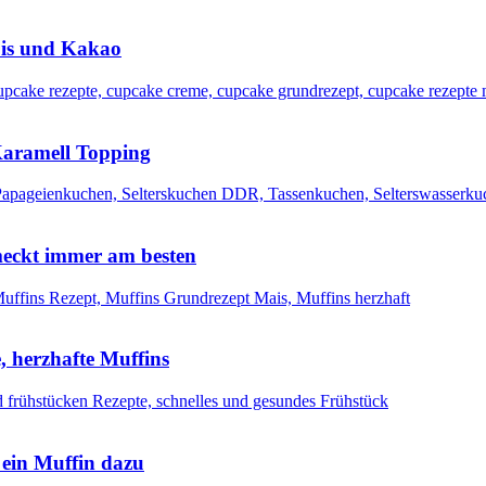
bis und Kakao
 Karamell Topping
meckt immer am besten
, herzhafte Muffins
 ein Muffin dazu