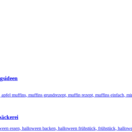
ngsideen
äckerei