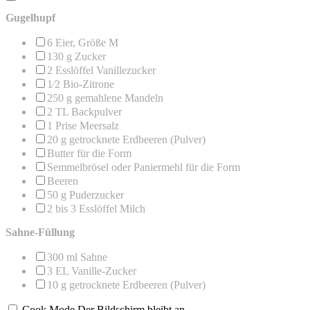
Gugelhupf
6
Eier, Größe M
130 g
Zucker
2
Esslöffel Vanillezucker
1⁄2
Bio-Zitrone
250 g
gemahlene Mandeln
2
TL Backpulver
1
Prise Meersalz
20 g
getrocknete Erdbeeren (Pulver)
Butter für die Form
Semmelbrösel oder Paniermehl für die Form
Beeren
50 g
Puderzucker
2
bis 3 Esslöffel Milch
Sahne-Füllung
300
ml Sahne
3
EL Vanille-Zucker
10 g
getrocknete Erdbeeren (Pulver)
Cook Mode
Der Bildschirm bleibt an