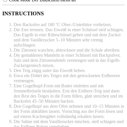
INSTRUCTIONS
Den Backofen auf 180 °C Ober-/Unterhitze vorheizen.
Die Eier trennen. Das Eiweiß in einer Schüssel steif schlagen.
Das Eigelb in eine Rührschüssel geben und mit dem Zucker
und dem Vanillezucker 5–10 Minuten sehr cremig
aufschlagen.
Die Zitronen waschen, abtrocknen und die Schale abreiben.
Die gemahlenen Mandeln in einer Schüssel mit Backpulver,
Salz und dem Zitronenabrieb vermengen und in das Eigelb-
Zuckergemisch mixen.
Den Teig zügig unter das Eiweiß heben.
Etwa ein Drittel des Teiges mit den getrockneten Erdbeeren
vermengen.
Eine Gugelhupf-Form mit Butter einfetten und mit
Semmelbröseln bestäuben. Erst den Erdbeer-Teig und dann
den Rest des Teiges in die Form füllen, glatt streichen und im
Backofen 45–50 Minuten backen.
Den Gugelhupf aus dem Ofen nehmen und 10–15 Minuten in
der Form abkühlen lassen. Vorsichtig aus der Form lösen und
auf einem Kuchengitter vollständig erkalten lassen.
Die Sahne mit dem Vanillezucker mischen, steif schlagen und
das Erdbeer-Pulver unterheben.