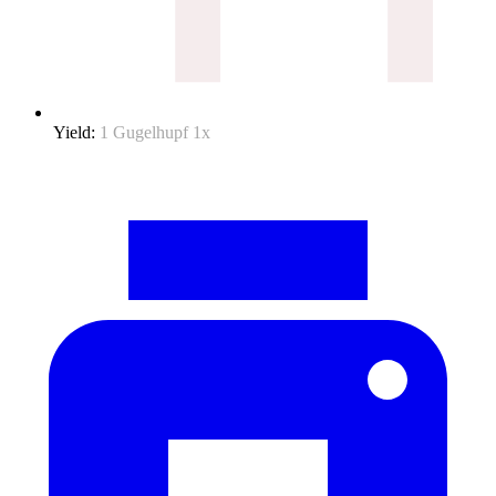
Yield:
1
Gugelhupf
1
x