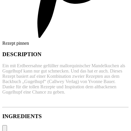
Rezept pinnen
DESCRIPTION
Ein mit Erdbeersahne gefüllter mallorquinischer Mandelkuchen als
Gugelhupf kann nur gut schmecken. Und das hat er auch. Dieses
Rezept basiert auf einer Kombination zweier Rezepten aus dem
Backbuch „Gugelhupf“ (Callwey Verlag) von Yvonne Bauer.
Danke für die tollen Rezepte und Inspiration dem altbackenen
Gugelhupf eine Chance zu geben.
INGREDIENTS