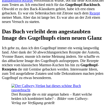
Bananenbrot-Rezept
veröffentlicht wurde, bot mir neue Kochbücher
zum Testen an. Ich entschied mich für das
Gugelhupf-Backbuch
.
Obwohl er zu den Back-Klassikern gehört, habe ich erst einen
gebacken. Es war ein Selterskuchen mit Zitrone nach dem
Rezept
meiner Mum. Aber das ist lange her. Es war also an der Zeit einen
neuen Versuch zu starten.
Das Buch verleiht dem angestaubten
Image des Gugelhupfs einen neuen Glanz
Ich gebe zu, dass ich den Gugelhupf immer ein wenig langweilig
fand. Aber dank der 50 abwechlungsreichen Rezepte der Autorin,
Yvonne Bauer, musste ich meine Meinung ändern. Sie schaffte es
das altbackene Image des Gugelhupfs aufzupeppen. Die Rezepte
reichen vom klassischen Marmor-Kuchen bis hin zu
Gugelhupf-
Rezepten
die mit Gemüse gebacken werden. Interessante Ideen,
zum Teil ausgefallene Zutaten und tolle Dekorationen machen jeden
Gugelhupf zu etwas besonderem.
Drei Rezepte die es mir angetan haben – Ratet welche
beiden ich kombiniert habe? –
Bilder vom Callwey-
Verlag zur Verfügung gestellt