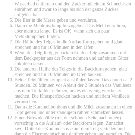
Wasserbad entfernen und den Zucker mit einem Schneebesen
einrühren und zwar so lange bis sich der ganze Zucker
aufgelöst hat.
Die Eier in die Masse geben und verrühren.
Dann die Mehlmischung hinzugeben. Das Mehl einrühren,
aber nicht zu lange. Es ist OK, wenn sich ein paar
Mehlklümpchen finden.
Die Hälfte des Teiges in die Auflaufform geben und glatt
streichen und für 10 Minuten in den Ofen.
Wenn der Teig fertig gebacken ist, den Teig zusammen mit
dem Backpapier aus der Form nehmen und auf einem Gitter
abkühlen lassen.
Die anderen Hälfte des Teiges in die Backform geben, glatt
streichen und für 10 Minuten im Ofen backen.
Beide Teighälften komplett auskühlen lassen. Das dauert ca. 2
Stunden. 20 Minuten vor Ablauf der 2 Stunden das Vanilleeis
aus dem Tiefkühler nehmen, um es ein wenig weicher zu
machen. Die Knusperflocken hacken und mit dem Vanilleeis
vermischen.
Dann die Karamellbonbons und die Milch zusammen in einen
Topf geben und unter ständigem rühren schmelzen lassen.
Einen Browniehälfte (mit der schönen Seite nach unten)
vorsichtig in die Auflauf- oder Backform legen. Zunächst
zwei Drittel der Karamellsosse auf dem Teig verteilen und
dann die Eiscrememischung darüber geben und verteilen. Die