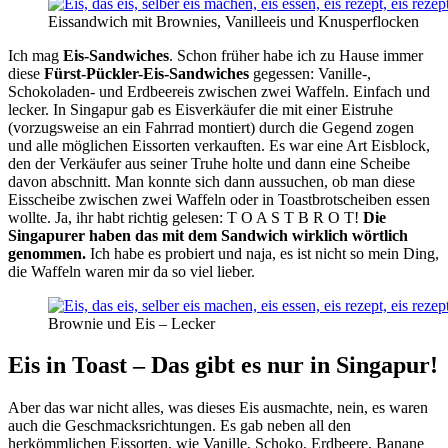
Eissandwich mit Brownies, Vanilleeis und Knusperflocken
Ich mag
Eis-Sandwiches
. Schon früher habe ich zu Hause immer
diese
Fürst-Pückler-Eis-Sandwiches
gegessen: Vanille-,
Schokoladen- und Erdbeereis zwischen zwei Waffeln. Einfach und
lecker. In Singapur gab es Eisverkäufer die mit einer Eistruhe
(vorzugsweise an ein Fahrrad montiert) durch die Gegend zogen
und alle möglichen Eissorten verkauften. Es war eine Art Eisblock,
den der Verkäufer aus seiner Truhe holte und dann eine Scheibe
davon abschnitt. Man konnte sich dann aussuchen, ob man diese
Eisscheibe zwischen zwei Waffeln oder in Toastbrotscheiben essen
wollte. Ja, ihr habt richtig gelesen: T O A S T B R O T!
Die
Singapurer haben das mit dem Sandwich wirklich wörtlich
genommen.
Ich habe es probiert und naja, es ist nicht so mein Ding,
die Waffeln waren mir da so viel lieber.
Brownie und Eis – Lecker
Eis in Toast – Das gibt es nur in Singapur!
Aber das war nicht alles, was dieses Eis ausmachte, nein, es waren
auch die Geschmacksrichtungen. Es gab neben all den
herkömmlichen Eissorten, wie Vanille, Schoko, Erdbeere, Banane