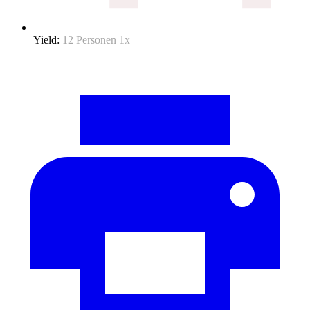
Yield:
12
Personen
1
x