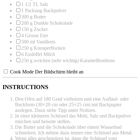
1 1/2
TL Salz
1
Packung Backpulver
300 g
Butter
200 g
Dunkle Schokolade
150 g
Zucker
4
Grosse Eier
500
ml Vanilleeis
250 g
Knusperflocken
6
Esslöffel Milch
250 g
weichen (sehr wichtig) Karamellbonbons
Cook Mode
Der Bildschirm bleibt an
INSTRUCTIONS
Den Ofen auf 180 Grad vorheizen und eine Auflauf- oder
Backform (30×20 cm oder 25×25 cm) mit Backpapier
auslegen. Dazu siehe Tipp unter Notizen.
In einer kleineren Schüssel das Mehl, Salz und Backpulver
mischen und beiseite stellen.
Die Butter und die Schokolade über einem Wasserbad
schmelzen. Ich nehme dazu immer eine Schüssel aus Metal.
Wenn alles geschmolzen ist, dann die Schüssel vom