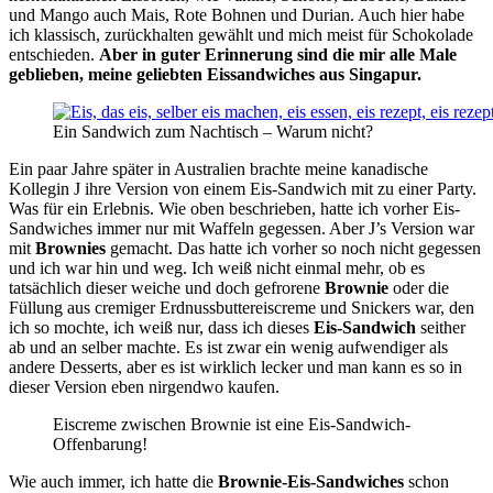
und Mango auch Mais, Rote Bohnen und Durian. Auch hier habe
ich klassisch, zurückhalten gewählt und mich meist für Schokolade
entschieden.
Aber in guter Erinnerung sind die mir alle Male
geblieben, meine geliebten Eissandwiches aus Singapur.
Ein Sandwich zum Nachtisch – Warum nicht?
Ein paar Jahre später in Australien brachte meine kanadische
Kollegin J ihre Version von einem Eis-Sandwich mit zu einer Party.
Was für ein Erlebnis. Wie oben beschrieben, hatte ich vorher Eis-
Sandwiches immer nur mit Waffeln gegessen. Aber J’s Version war
mit
Brownies
gemacht. Das hatte ich vorher so noch nicht gegessen
und ich war hin und weg. Ich weiß nicht einmal mehr, ob es
tatsächlich dieser weiche und doch gefrorene
Brownie
oder die
Füllung aus cremiger Erdnussbuttereiscreme und Snickers war, den
ich so mochte, ich weiß nur, dass ich dieses
Eis-Sandwich
seither
ab und an selber machte. Es ist zwar ein wenig aufwendiger als
andere Desserts, aber es ist wirklich lecker und man kann es so in
dieser Version eben nirgendwo kaufen.
Eiscreme zwischen Brownie ist eine Eis-Sandwich-
Offenbarung!
Wie auch immer, ich hatte die
Brownie-Eis-Sandwiches
schon