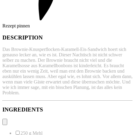
Rezept pinnen
DESCRIPTION
Das Brownie-Knusperflocken-Karamell-Eis-Sandwich hoert sich
genauso lecker an, wie es ist. Dieser Nachtisch ist nicht schwer
selber zu machen. Der Brownie braucht nicht viel und die
Karamellsosse aus Karamellbonbons ist kinderleicht. Es braucht
eben nur ein wenig Zeit, weil man erst den Brownie backen und
auskühlen lassen muss. Aber egal wie, es lohnt sich. Vor allem dann,
wenn man viele Gäste erwartet und diese überraschen möchte. Und
wie ich immer sage, mit ein bisschen Planung, ist das alles kein
Problem.
INGREDIENTS
250 g
Mehl