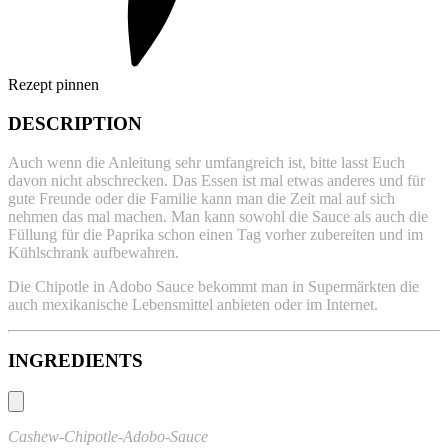
Rezept pinnen
DESCRIPTION
Auch wenn die Anleitung sehr umfangreich ist, bitte lasst Euch
davon nicht abschrecken. Das Essen ist mal etwas anderes und für
gute Freunde oder die Familie kann man die Zeit mal auf sich
nehmen das mal machen. Man kann sowohl die Sauce als auch die
Füllung für die Paprika schon einen Tag vorher zubereiten und im
Kühlschrank aufbewahren.
Die Chipotle in Adobo Sauce bekommt man in Supermärkten die
auch mexikanische Lebensmittel anbieten oder im Internet.
INGREDIENTS
Cashew-Chipotle-Adobo-Sauce