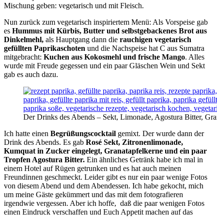
Mischung geben: vegetarisch und mit Fleisch.
Nun zurück zum vegetarisch inspiriertem Menü: Als Vorspeise gab
es
Hummus mit Kürbis, Butter und selbstgebackenes Brot aus
Dinkelmehl,
als Hauptgang dann die
rauchigen vegetarisch
gefüllten Paprikaschoten
und die Nachspeise hat C aus Sumatra
mitgebracht:
Kuchen aus Kokosmehl und frische Mango
. Alles
wurde mit Freude gegessen und ein paar Gläschen Wein und Sekt
gab es auch dazu.
Der Drinks des Abends – Sekt, Limonade, Agostura Bitter, Gr
Ich hatte einen
Begrüßungscocktail
gemixt. Der wurde dann der
Drink des Abends. Es gab
Rosé Sekt, Zitronenlimonade,
Kumquat in Zucker eingelegt, Granatapfelkerne und ein paar
Tropfen Agostura Bitter.
Ein ähnliches Getränk habe ich mal in
einem Hotel auf Rügen getrunken und es hat auch meinen
Freundinnen geschmeckt. Leider gibt es nur ein paar wenige Fotos
von diesem Abend und dem Abendessen. Ich habe gekocht, mich
um meine Gäste gekümmert und das mit dem fotografieren
irgendwie vergessen. Aber ich hoffe, daß die paar wenigen Fotos
einen Eindruck verschaffen und Euch Appetit machen auf das