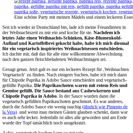
Eine schöne Party mit meinen Mädels und einem leckeren Essen
Seit ich wieder in Deutschland bin, lade ich meine Freundinnen in
der Weihnachtszeit zu mir ein und koche für sie.
Nachdem ich
letztes Jahr einen Weihnachts-Schinken, Käse-Blumenkohl-
Auflauf und Kartoffelbrei gekocht habe, habe ich mich diesmal
für ein vegetarisch inspiriertes Weihnachtsessen entschieden.
Ich dachte mir, daß das für alle eine willkommene Abwechslung
nach den ganzen fleischbeladenen Weihnachtstagen sei.
Gesagt getan. Jetzt galt es nur ein leckeres Rezept für ‚Weihnachten
Vegetarisch‘ zu finden. Nach einigem Suchen, habe ich mich dann
für Chipotle Paprika in Adobo Sauce entschieden und vegetarisch-
gefüllte Paprika.
Die
Paprikaschoten waren mit rotem Reis und
Gemüse gefüllt. Die Sauce bestand aus Cashewkernen und
Chipotle Paprika in Adobo
. In der Sauce wurden dann die
vegetarisch gefüllten Paprikaschoten geschmort. Es war anderes,
durch die Adobo Sauce ein wenig rauchig
(ähnlich wie Pimento de
la Vera)
und wenn man meinen Gästen glauben schenkt, dann war
es auch sehr lecker. Jedenfalls ist alles alle geworden und am Ende
wurde der Topf tatsächlich noch ausgekratzt.
Achja, vegetarisch kochen kann so gut sein.