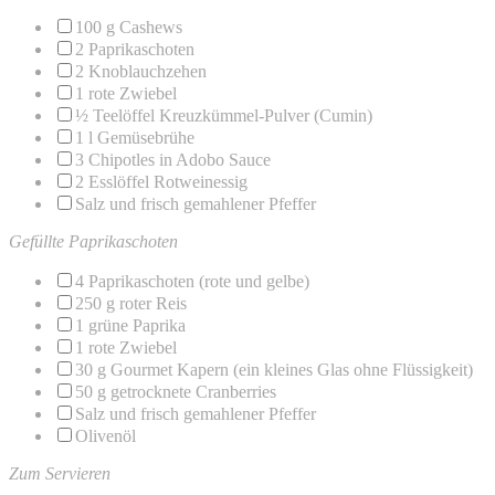
100 g
Cashews
2
Paprikaschoten
2
Knoblauchzehen
1
rote Zwiebel
½
Teelöffel Kreuzkümmel-Pulver (Cumin)
1
l Gemüsebrühe
3
Chipotles in Adobo Sauce
2
Esslöffel Rotweinessig
Salz und frisch gemahlener Pfeffer
Gefüllte Paprikaschoten
4
Paprikaschoten (rote und gelbe)
250 g
roter Reis
1
grüne Paprika
1
rote Zwiebel
30 g
Gourmet Kapern (ein kleines Glas ohne Flüssigkeit)
50 g
getrocknete Cranberries
Salz und frisch gemahlener Pfeffer
Olivenöl
Zum Servieren