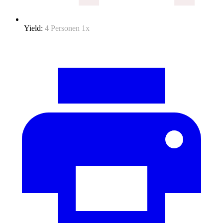
Yield:
4
Personen
1
x