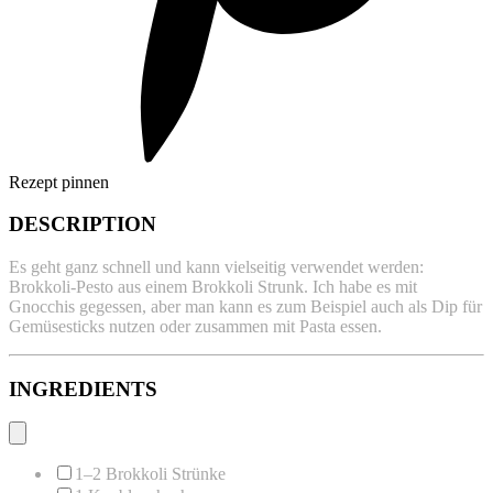
Rezept pinnen
DESCRIPTION
Es geht ganz schnell und kann vielseitig verwendet werden:
Brokkoli-Pesto aus einem Brokkoli Strunk. Ich habe es mit
Gnocchis gegessen, aber man kann es zum Beispiel auch als Dip für
Gemüsesticks nutzen oder zusammen mit Pasta essen.
INGREDIENTS
1
–
2
Brokkoli Strünke