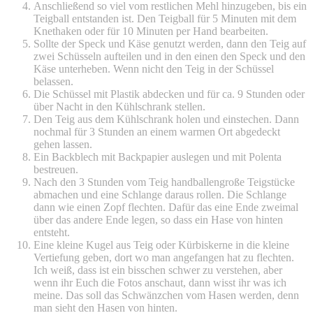
Anschließend so viel vom restlichen Mehl hinzugeben, bis ein
Teigball entstanden ist. Den Teigball für 5 Minuten mit dem
Knethaken oder für 10 Minuten per Hand bearbeiten.
Sollte der Speck und Käse genutzt werden, dann den Teig auf
zwei Schüsseln aufteilen und in den einen den Speck und den
Käse unterheben. Wenn nicht den Teig in der Schüssel
belassen.
Die Schüssel mit Plastik abdecken und für ca. 9 Stunden oder
über Nacht in den Kühlschrank stellen.
Den Teig aus dem Kühlschrank holen und einstechen. Dann
nochmal für 3 Stunden an einem warmen Ort abgedeckt
gehen lassen.
Ein Backblech mit Backpapier auslegen und mit Polenta
bestreuen.
Nach den 3 Stunden vom Teig handballengroße Teigstücke
abmachen und eine Schlange daraus rollen. Die Schlange
dann wie einen Zopf flechten. Dafür das eine Ende zweimal
über das andere Ende legen, so dass ein Hase von hinten
entsteht.
Eine kleine Kugel aus Teig oder Kürbiskerne in die kleine
Vertiefung geben, dort wo man angefangen hat zu flechten.
Ich weiß, dass ist ein bisschen schwer zu verstehen, aber
wenn ihr Euch die Fotos anschaut, dann wisst ihr was ich
meine. Das soll das Schwänzchen vom Hasen werden, denn
man sieht den Hasen von hinten.