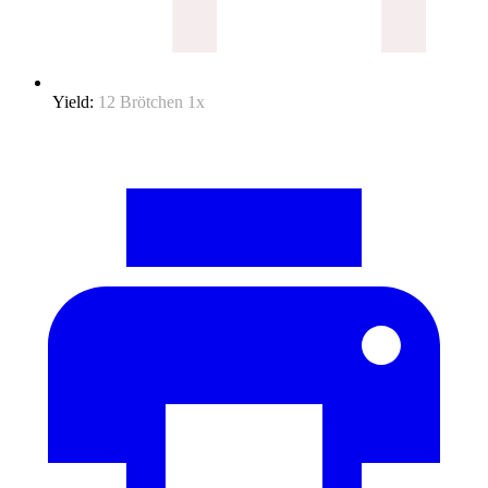
Yield:
12
Brötchen
1
x