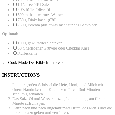
1 1/2
Teelöffel Salz
2
Esslöffel Olivenöl
500
ml handwarmes Wasser
750 g
Dinkelmehl (630)
250 g
Polenta plus etwas mehr für das Backblech
Optional:
100 g
gewürfelter Schinken
50 g
geriebener Gruyere oder Cheddar Käse
Kürbiskerne
Cook Mode
Der Bildschirm bleibt an
INSTRUCTIONS
In einer großen Schüssel die Hefe, Honig und Milch mit
einem Handmixer mit Knethaken für ca. fünf Minuten
schaumig schlagen.
Das Salz, Öl und Wasser hinzugeben und langsam für eine
Minute aufschlagen.
Dann nach und nach ungefähr zwei Drittel des Mehls und die
Polenta dazu geben und verrühren.