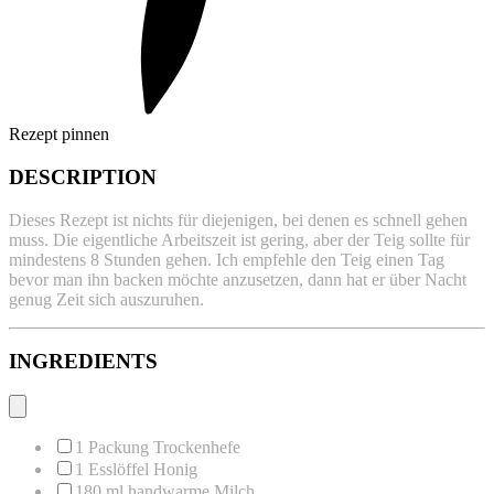
Rezept pinnen
DESCRIPTION
Dieses Rezept ist nichts für diejenigen, bei denen es schnell gehen
muss. Die eigentliche Arbeitszeit ist gering, aber der Teig sollte für
mindestens 8 Stunden gehen. Ich empfehle den Teig einen Tag
bevor man ihn backen möchte anzusetzen, dann hat er über Nacht
genug Zeit sich auszuruhen.
INGREDIENTS
1
Packung Trockenhefe
1
Esslöffel Honig
180
ml handwarme Milch