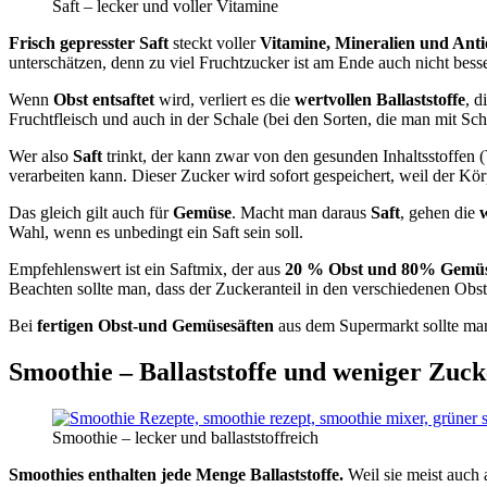
Saft – lecker und voller Vitamine
Frisch gepresster Saft
steckt voller
Vitamine, Mineralien und Anti
unterschätzen, denn zu viel Fruchtzucker ist am Ende auch nicht besser 
Wenn
Obst
entsaftet
wird, verliert es die
wertvollen Ballaststoffe
, d
Fruchtfleisch und auch in der Schale (bei den Sorten, die man mit Sc
Wer also
Saft
trinkt, der kann zwar von den gesunden Inhaltsstoffen (
verarbeiten kann. Dieser Zucker wird sofort gespeichert, weil der Kör
Das gleich gilt auch für
Gemüse
. Macht man daraus
Saft
, gehen die
w
Wahl, wenn es unbedingt ein Saft sein soll.
Empfehlenswert ist ein Saftmix, der aus
20 % Obst und 80% Gemü
Beachten sollte man, dass der Zuckeranteil in den verschiedenen Obst
Bei
fertigen Obst-und Gemüsesäften
aus dem Supermarkt sollte man
Smoothie – Ballaststoffe und weniger Zuck
Smoothie – lecker und ballaststoffreich
Smoothies enthalten jede Menge Ballaststoffe.
Weil sie meist auch