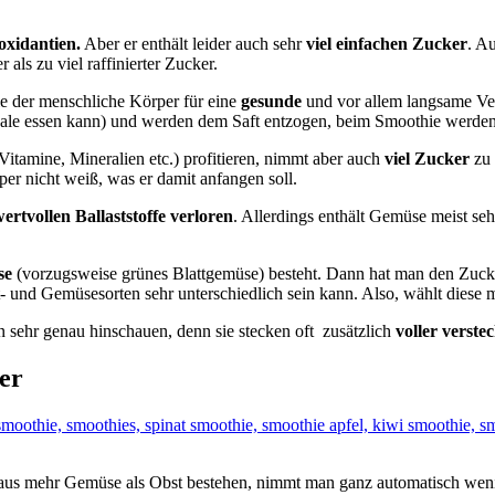
oxidantien.
Aber er enthält leider auch sehr
viel einfachen Zucker
. A
als zu viel raffinierter Zucker.
ie der menschliche Körper für eine
gesunde
und vor allem langsame Vera
hale essen kann) und werden dem Saft entzogen, beim Smoothie werden d
Vitamine, Mineralien etc.) profitieren, nimmt aber auch
viel Zucker
zu 
per nicht weiß, was er damit anfangen soll.
ertvollen Ballaststoffe verloren
. Allerdings enthält Gemüse meist seh
se
(vorzugsweise grünes Blattgemüse) besteht. Dann hat man den Zucke
- und Gemüsesorten sehr unterschiedlich sein kann. Also, wählt diese 
 sehr genau hinschauen, denn sie stecken oft zusätzlich
voller verste
er
 aus mehr Gemüse als Obst bestehen, nimmt man ganz automatisch wenig