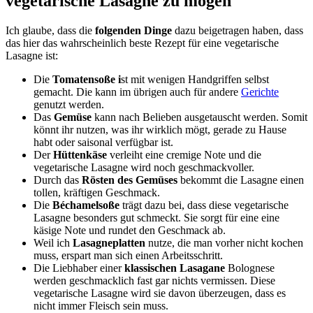
vegetarische Lasagne zu mögen
Ich glaube, dass die
folgenden Dinge
dazu beigetragen haben, dass
das hier das wahrscheinlich beste Rezept für eine vegetarische
Lasagne ist:
Die
Tomatensoße i
st mit wenigen Handgriffen selbst
gemacht. Die kann im übrigen auch für andere
Gerichte
genutzt werden.
Das
Gemüse
kann nach Belieben ausgetauscht werden. Somit
könnt ihr nutzen, was ihr wirklich mögt, gerade zu Hause
habt oder saisonal verfügbar ist.
Der
Hüttenkäse
verleiht eine cremige Note und die
vegetarische Lasagne wird noch geschmackvoller.
Durch das
Rösten des Gemüses
bekommt die Lasagne einen
tollen, kräftigen Geschmack.
Die
Béchamelsoße
trägt dazu bei, dass diese vegetarische
Lasagne besonders gut schmeckt. Sie sorgt für eine eine
käsige Note und rundet den Geschmack ab.
Weil ich
Lasagneplatten
nutze, die man vorher nicht kochen
muss, erspart man sich einen Arbeitsschritt.
Die Liebhaber einer
klassischen Lasagane
Bolognese
werden geschmacklich fast gar nichts vermissen. Diese
vegetarische Lasagne wird sie davon überzeugen, dass es
nicht immer Fleisch sein muss.