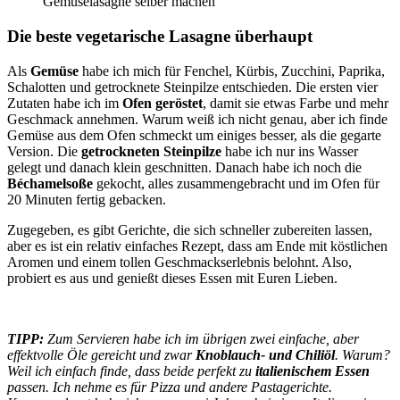
Gemüselasagne selber machen
Die beste vegetarische Lasagne überhaupt
Als
Gemüse
habe ich mich für Fenchel, Kürbis, Zucchini, Paprika,
Schalotten und getrocknete Steinpilze entschieden. Die ersten vier
Zutaten habe ich im
Ofen geröstet
, damit sie etwas Farbe und mehr
Geschmack annehmen. Warum weiß ich nicht genau, aber ich finde
Gemüse aus dem Ofen schmeckt um einiges besser, als die gegarte
Version. Die
getrockneten Steinpilze
habe ich nur ins Wasser
gelegt und danach klein geschnitten. Danach habe ich noch die
Béchamelsoße
gekocht, alles zusammengebracht und im Ofen für
20 Minuten fertig gebacken.
Zugegeben, es gibt Gerichte, die sich schneller zubereiten lassen,
aber es ist ein relativ einfaches Rezept, dass am Ende mit köstlichen
Aromen und einem tollen Geschmackserlebnis belohnt. Also,
probiert es aus und genießt dieses Essen mit Euren Lieben.
TIPP:
Zum Servieren habe ich im übrigen zwei einfache, aber
effektvolle Öle gereicht und zwar
Knoblauch- und Chiliöl
. Warum?
Weil ich einfach finde, dass beide perfekt zu
italienischem Essen
passen. Ich nehme es für Pizza und andere Pastagerichte.