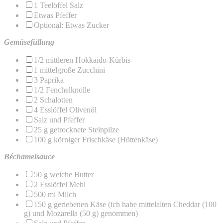
1
Teelöffel Salz
Etwas Pfeffer
Optional: Etwas Zucker
Gemüsefüllung
1/2
mittleren Hokkaido-Kürbis
1
mittelgroße Zucchini
3
Paprika
1/2
Fenchelknolle
2
Schalotten
4
Esslöffel Olivenöl
Salz und Pfeffer
25 g
getrocknete Steinpilze
100 g
körniger Frischkäse (Hüttenkäse)
Béchamelsauce
50 g
weiche Butter
2
Esslöffel Mehl
500
ml Milch
150 g
geriebenen Käse (ich habe mittelalten Cheddar (
100
g
) und Mozarella (
50 g
) genommen)