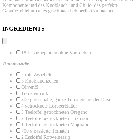
Komponente und das Knoblauch- und Chiliöl das perfekte
Gewürzmittel um alles geschmacklich perfekt zu machen.
INGREDIENTS
18
Lasagneplatten ohne Vorkochen
Tomatensoße
2
rote Zwiebeln
3
Knoblauchzehen
Olivenöl
Tomatenmark
800 g
geschälte, ganze Tomaten aus der Dose
4
getrocknete Lorbeerblätter
3
Teelöffel getrockneten Oregano
2
Teelöffel getrockneten Thymian
1
Teelöffel getrockneten Majoram
700 g
passierte Tomaten
2
Esslöffel Rotweinessig