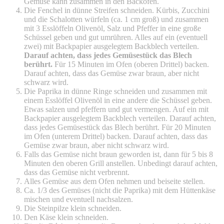
Gemüse kann zusammen in den Backofen.
Die Fenchel in dünne Streifen schneiden. Kürbis, Zucchini
und die Schalotten würfeln (ca. 1 cm groß) und zusammen
mit 3 Esslöffeln Olivenöl, Salz und Pfeffer in eine große
Schüssel geben und gut umrühren. Alles auf ein (eventuell
zwei) mit Backpapier ausgelegtem Backblech verteilen.
Darauf achten, dass jedes Gemüsestück das Blech
berührt.
Für 15 Minuten im Ofen (oberen Drittel) backen.
Darauf achten, dass das Gemüse zwar braun, aber nicht
schwarz wird.
Die Paprika in dünne Ringe schneiden und zusammen mit
einem Esslöffel Olivenöl in eine andere die Schüssel geben.
Etwas salzen und pfeffern und gut vermengen. Auf ein mit
Backpapier ausgelegtem Backblech verteilen. Darauf achten,
dass jedes Gemüsestück das Blech berührt. Für 20 Minuten
im Ofen (unterem Drittel) backen. Darauf achten, dass das
Gemüse zwar braun, aber nicht schwarz wird.
Falls das Gemüse nicht braun geworden ist, dann für 5 bis 8
Minuten den oberen Grill anstellen. Unbedingt darauf achten,
dass das Gemüse nicht verbrennt.
Alles Gemüse aus dem Ofen nehmen und beiseite stellen.
Ca. 1/3 des Gemüses (nicht die Paprika) mit dem Hüttenkäse
mischen und eventuell nachsalzen.
Die Steinpilze klein schneiden.
Den Käse klein schneiden.