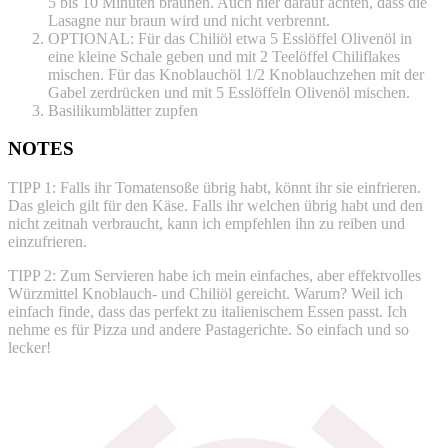
5 bis 10 Minuten bräunen. Auch hier darauf achten, dass die
Lasagne nur braun wird und nicht verbrennt.
OPTIONAL: Für das Chiliöl etwa 5 Esslöffel Olivenöl in
eine kleine Schale geben und mit 2 Teelöffel Chiliflakes
mischen. Für das Knoblauchöl 1/2 Knoblauchzehen mit der
Gabel zerdrücken und mit 5 Esslöffeln Olivenöl mischen.
Basilikumblätter zupfen
NOTES
TIPP 1: Falls ihr Tomatensoße übrig habt, könnt ihr sie einfrieren.
Das gleich gilt für den Käse. Falls ihr welchen übrig habt und den
nicht zeitnah verbraucht, kann ich empfehlen ihn zu reiben und
einzufrieren.
TIPP 2: Zum Servieren habe ich mein einfaches, aber effektvolles
Würzmittel Knoblauch- und Chiliöl gereicht. Warum? Weil ich
einfach finde, dass das perfekt zu italienischem Essen passt. Ich
nehme es für Pizza und andere Pastagerichte. So einfach und so
lecker!