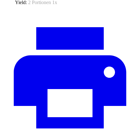
Yield:
2
Portionen
1
x