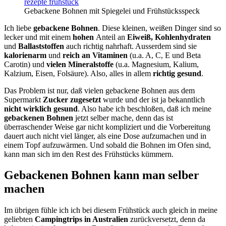
Gebackene Bohnen mit Spiegelei und Frühstücksspeck
Ich liebe
gebackene Bohnen
. Diese kleinen, weißen Dinger sind so
lecker und mit einem
hohen
Anteil an
Eiweiß, Kohlenhydraten
und
Ballaststoffen
auch richtig nahrhaft. Ausserdem sind sie
kalorienarm
und
reich an Vitaminen
(u.a. A, C, E und Beta
Carotin) und
vielen Mineralstoffe
(u.a. Magnesium, Kalium,
Kalzium, Eisen, Folsäure). Also, alles in allem
richtig gesund
.
Das Problem ist nur, daß vielen gebackene Bohnen aus dem
Supermarkt
Zucker zugesetzt
wurde und der ist ja bekanntlich
nicht wirklich gesund
. Also habe ich beschloßen, daß ich meine
gebackenen Bohnen
jetzt selber mache, denn das ist
überraschender Weise gar nicht kompliziert und die Vorbereitung
dauert auch nicht viel länger, als eine Dose aufzumachen und in
einem Topf aufzuwärmen. Und sobald die Bohnen im Ofen sind,
kann man sich im den Rest des Frühstücks kümmern.
Gebackenen Bohnen kann man selber
machen
Im übrigen fühle ich ich bei diesem Frühstück auch gleich in meine
geliebten
Campingtrips in Australien
zurückversetzt, denn da