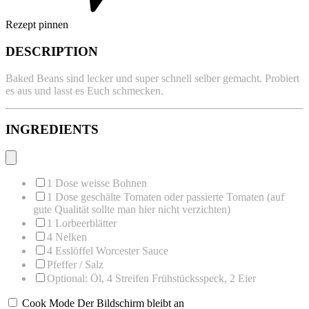
Rezept pinnen
DESCRIPTION
Baked Beans sind lecker und super schnell selber gemacht. Probiert
es aus und lasst es Euch schmecken.
INGREDIENTS
1
Dose weisse Bohnen
1
Dose geschälte Tomaten oder passierte Tomaten (auf
gute Qualität sollte man hier nicht verzichten)
1
Lorbeerblätter
4
Nelken
4
Esslöffel Worcester Sauce
Pfeffer / Salz
Optional: Öl, 4 Streifen Frühstücksspeck, 2 Eier
Cook Mode
Der Bildschirm bleibt an