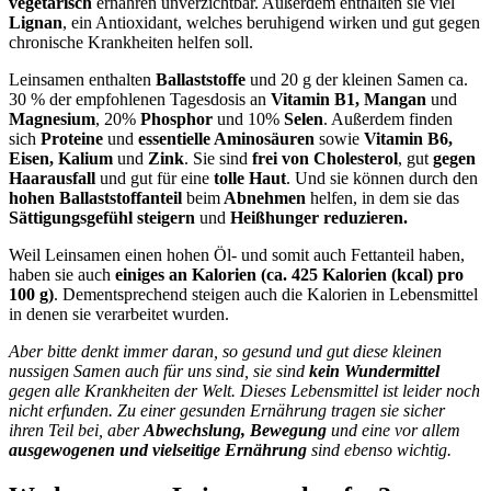
vegetarisch
ernähren unverzichtbar. Außerdem enthalten sie viel
Lignan
, ein Antioxidant, welches beruhigend wirken und gut gegen
chronische Krankheiten helfen soll.
Leinsamen enthalten
Ballaststoffe
und 20 g der kleinen Samen ca.
30 % der empfohlenen Tagesdosis an
Vitamin B1, Mangan
und
Magnesium
, 20%
Phosphor
und 10%
Selen
. Außerdem finden
sich
Proteine
und
essentielle Aminosäuren
sowie
Vitamin B6,
Eisen, Kalium
und
Zink
. Sie sind
frei von Cholesterol
, gut
gegen
Haarausfall
und gut für eine
tolle Haut
. Und sie können durch den
hohen Ballaststoffanteil
beim
Abnehmen
helfen, in dem sie das
Sättigungsgefühl steigern
und
Heißhunger reduzieren.
Weil Leinsamen einen hohen Öl- und somit auch Fettanteil haben,
haben sie auch
einiges an Kalorien
(ca. 425 Kalorien (kcal) pro
100 g)
. Dementsprechend steigen auch die Kalorien in Lebensmittel
in denen sie verarbeitet wurden.
Aber bitte denkt immer daran, so gesund und gut diese kleinen
nussigen Samen auch für uns sind, sie sind
kein Wundermittel
gegen alle Krankheiten der Welt. Dieses Lebensmittel ist leider noch
nicht erfunden. Zu einer gesunden Ernährung tragen sie sicher
ihren Teil bei, aber
Abwechslung, Bewegung
und eine vor allem
ausgewogenen und vielseitige Ernährung
sind ebenso wichtig.