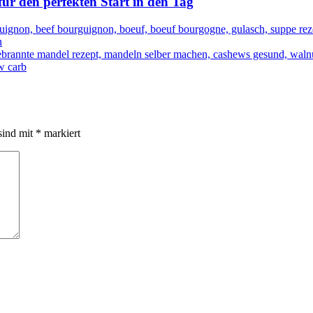
r den perfekten Start in den Tag
n
sind mit
*
markiert