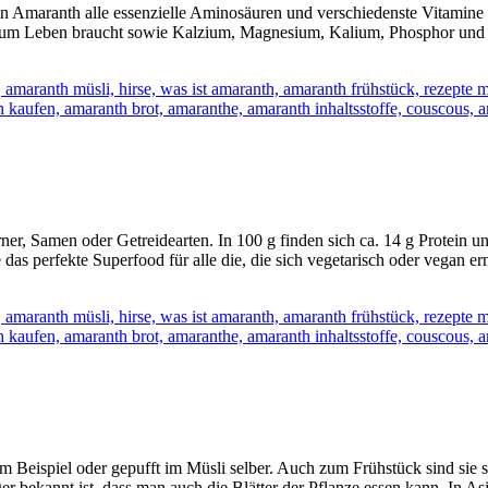
h in Amaranth alle essenzielle Aminosäuren und verschiedenste Vitamin
er zum Leben braucht sowie Kalzium, Magnesium, Kalium, Phosphor und
er, Samen oder Getreidearten. In 100 g finden sich ca. 14 g Protein und
e das perfekte Superfood für alle die, die sich vegetarisch oder vegan 
um Beispiel oder gepufft im Müsli selber. Auch zum Frühstück sind sie 
er bekannt ist, dass man auch die Blätter der Pflanze essen kann. In 