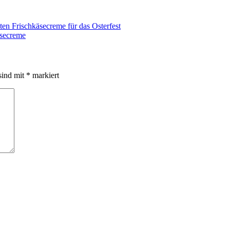
äsecreme
sind mit
*
markiert