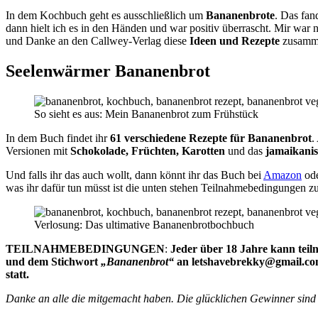
In dem Kochbuch geht es ausschließlich um
Bananenbrote
. Das fan
dann hielt ich es in den Händen und war positiv überrascht. Mir war
und Danke an den Callwey-Verlag diese
Ideen und Rezepte
zusamme
Seelenwärmer Bananenbrot
So sieht es aus: Mein Bananenbrot zum Frühstück
In dem Buch findet ihr
61 verschiedene Rezepte für Bananenbrot
.
Versionen mit
Schokolade, Früchten, Karotten
und das
jamaikani
Und falls ihr das auch wollt, dann könnt ihr das Buch bei
Amazon
ode
was ihr dafür tun müsst ist die unten stehen Teilnahmebedingungen zu
Verlosung: Das ultimative Bananenbrotbochbuch
TEILNAHMEBEDINGUNGEN
:
Jeder über 18 Jahre kann tei
und dem Stichwort
„Bananenbrot“
an letshavebrekky@gmail.com
statt.
Danke an alle die mitgemacht haben. Die glücklichen Gewinner sind 